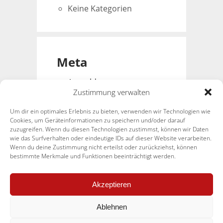
Keine Kategorien
Meta
Anmelden
Zustimmung verwalten
Eintrags-Feed
Kommentar-Feed
Um dir ein optimales Erlebnis zu bieten, verwenden wir Technologien wie
WordPress.org
Cookies, um Geräteinformationen zu speichern und/oder darauf
zuzugreifen. Wenn du diesen Technologien zustimmst, können wir Daten
wie das Surfverhalten oder eindeutige IDs auf dieser Website verarbeiten.
Wenn du deine Zustimmung nicht erteilst oder zurückziehst, können
bestimmte Merkmale und Funktionen beeinträchtigt werden.
Akzeptieren
© CAD-Service für Architekten, Hülsebrockstraße 77, 48165
Ablehnen
Münster |
hegemann@cad-hegemann.de
|
www.cad-